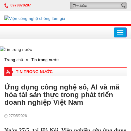
0978870287
Toggl
navig
Trang chủ
»
Tin trong nước
TIN TRONG NƯỚC
Ứng dụng công nghệ số, AI và mã
hóa tài sản thực trong phát triển
doanh nghiệp Việt Nam
27/05/2026
Ngày 27/5
,
tại Hà Nội, Viện nghiên cứu ứng dụng