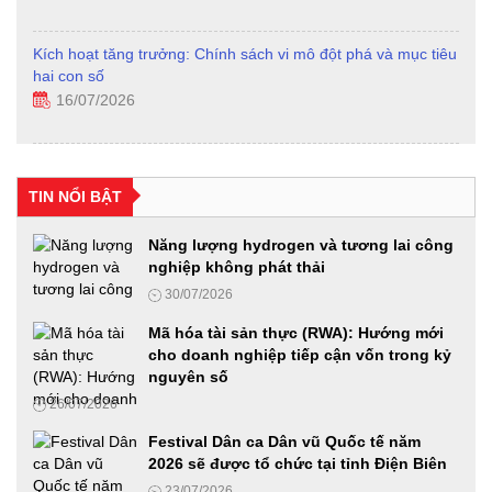
Kích hoạt tăng trưởng: Chính sách vi mô đột phá và mục tiêu
hai con số
16/07/2026
Hội thảo khoa học: "Xu hướng biến đổi của gia đình Việt
Nam qua các thời kỳ, thực trạng và giải pháp"
TIN NỔI BẬT
24/06/2026
Năng lượng hydrogen và tương lai công
nghiệp không phát thải
Diễn đàn Phát triển hạ tầng năng lượng thông minh
30/07/2026
24/06/2026
Mã hóa tài sản thực (RWA): Hướng mới
cho doanh nghiệp tiếp cận vốn trong kỷ
nguyên số
Từ “Con đường tương lai” đến mô hình kinh tế mới trong thời
26/07/2026
đại AI
23/06/2026
Festival Dân ca Dân vũ Quốc tế năm
2026 sẽ được tổ chức tại tỉnh Điện Biên
23/07/2026