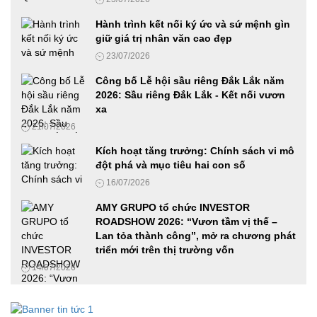
Diễn đàn Phát triển Nhiên liệu sinh học 2026: Từ chủ trương
của Đảng đến hành động Quốc gia
Hành trình kết nối ký ức và sứ mệnh gìn
18/06/2026
giữ giá trị nhân văn cao đẹp
23/07/2026
VIMEXPO 2026 và Vietnam AutoExpo 2026: Cầu nối hiệu
Công bố Lễ hội sầu riêng Đắk Lắk năm
quả cho các doanh nghiệp trong ngành Ô tô, xe máy và
2026: Sầu riêng Đắk Lắk - Kết nối vươn
Công nghiệp hỗ trợ
xa
12/06/2026
21/07/2026
Ứng dụng công nghệ số, AI và mã hóa tài sản thực trong
Kích hoạt tăng trưởng: Chính sách vi mô
phát triển doanh nghiệp Việt Nam
đột phá và mục tiêu hai con số
27/05/2026
16/07/2026
AMY GRUPO tổ chức INVESTOR
Phát động cuộc thi Samsung solve for tomorrow 2026 tại khu
ROADSHOW 2026: “Vươn tầm vị thế –
vực phía Nam, hoàn thành chuỗi roadshow ba miền
Lan tỏa thành công”, mở ra chương phát
19/05/2026
triển mới trên thị trường vốn
14/07/2026
Cha-Ching đến Huế: Prudential đánh dấu cột mốc đưa giáo
dục tài chính đến hơn 490 trường học trên cả nước