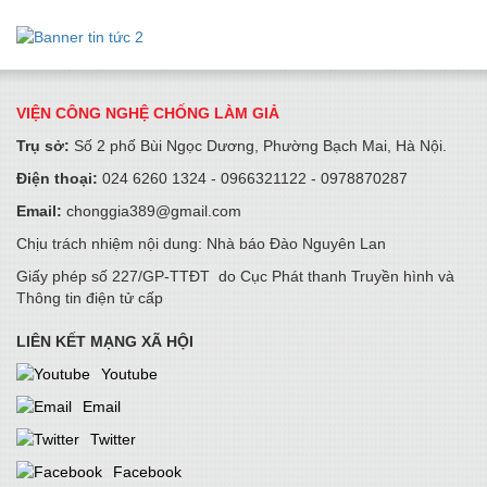
18/05/2026
Tiếp tục phát động cuộc thi Samsung Solve For Tomorrow
2026 tại khu vực miền Trung
VIỆN CÔNG NGHỆ CHỐNG LÀM GIẢ
15/05/2026
Trụ sở:
Số 2 phố Bùi Ngọc Dương, Phường Bạch Mai, Hà Nội.
Điện thoại:
024 6260 1324 - 0966321122 - 0978870287
Không chỉ bảo hiểm tương lai - Prudential Việt Nam còn dạy
trẻ “tự chủ tài chính” từ hôm nay
Email:
chonggia389@gmail.com
14/05/2026
Chịu trách nhiệm nội dung: Nhà báo Đào Nguyên Lan
Giấy phép số 227/GP-TTĐT do Cục Phát thanh Truyền hình và
Tận dụng nguồn lực thúc đẩy tăng trưởng xanh
Thông tin điện tử cấp
24/04/2026
LIÊN KẾT MẠNG XÃ HỘI
Youtube
5G & Internet tốc độ cao thúc đẩy công nghiệp CNTT, AI cho
Email
tương lai
Twitter
24/04/2026
Facebook