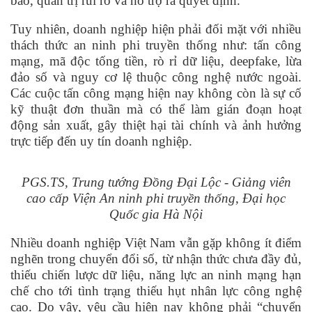
báo, quản trị rủi ro và hỗ trợ ra quyết định.
Tuy nhiên, doanh nghiệp hiện phải đối mặt với nhiều
thách thức an ninh phi truyền thống như: tấn công
mạng, mã độc tống tiền, rò rỉ dữ liệu, deepfake, lừa
đảo số và nguy cơ lệ thuộc công nghệ nước ngoài.
Các cuộc tấn công mạng hiện nay không còn là sự cố
kỹ thuật đơn thuần mà có thể làm gián đoạn hoạt
động sản xuất, gây thiệt hại tài chính và ảnh hưởng
trực tiếp đến uy tín doanh nghiệp.
PGS.TS, Trung tướng Đồng Đại Lộc - Giảng viên
cao cấp Viện An ninh phi truyền thống, Đại học
Quốc gia Hà Nội
Nhiều doanh nghiệp Việt Nam vẫn gặp không ít điểm
nghẽn trong chuyển đổi số, từ nhận thức chưa đầy đủ,
thiếu chiến lược dữ liệu, năng lực an ninh mạng hạn
chế cho tới tình trạng thiếu hụt nhân lực công nghệ
cao. Do vậy, yêu cầu hiện nay không phải “chuyển