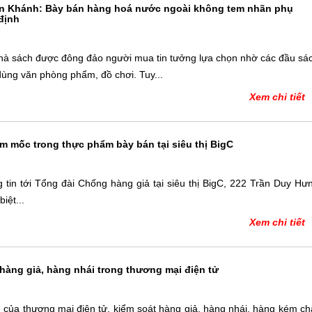
 An Khánh: Bày bán hàng hoá nước ngoài không tem nhãn phụ
định
hà sách được đông đảo người mua tin tưởng lựa chọn nhờ các đầu sá
dùng văn phòng phẩm, đồ chơi. Tuy...
Xem chi tiết
ấm mốc trong thực phẩm bày bán tại siêu thị BigC
 tin tới Tổng đài Chống hàng giả tại siêu thị BigC, 222 Trần Duy Hư
iệt...
Xem chi tiết
 hàng giả, hàng nhái trong thương mại điện tử
n của thương mại điện tử, kiểm soát hàng giả, hàng nhái, hàng kém ch