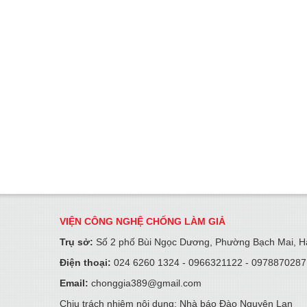
VIỆN CÔNG NGHỆ CHỐNG LÀM GIẢ
Trụ sở:
Số 2 phố Bùi Ngọc Dương, Phường Bạch Mai, Hà
Điện thoại:
024 6260 1324 - 0966321122 - 0978870287
Email:
chonggia389@gmail.com
Chịu trách nhiệm nội dung: Nhà báo Đào Nguyên Lan