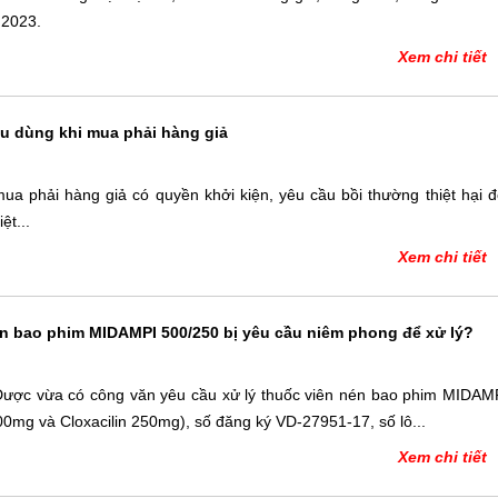
 2023.
Xem chi tiết
u dùng khi mua phải hàng giả
a phải hàng giả có quyền khởi kiện, yêu cầu bồi thường thiệt hại đ
ệt...
Xem chi tiết
én bao phim MIDAMPI 500/250 bị yêu cầu niêm phong để xử lý?
ược vừa có công văn yêu cầu xử lý thuốc viên nén bao phim MIDAM
00mg và Cloxacilin 250mg), số đăng ký VD-27951-17, số lô...
Xem chi tiết