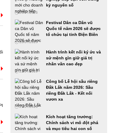
mới trong thời đại AI
kỷ nguyên số
23/06/2026
26/07/2026
Festival Dân ca Dân vũ
Diễn đàn Phát triển Nhiên liệu sinh học 2026:
Quốc tế năm 2026 sẽ được
Từ chủ trương của Đảng đến hành động Quốc
tổ chức tại tỉnh Điện Biên
gia
23/07/2026
18/06/2026
ối
Hành trình kết nối ký ức và
VIMEXPO 2026 và Vietnam AutoExpo 2026:
sứ mệnh gìn giữ giá trị
Cầu nối hiệu quả cho các doanh nghiệp trong
nhân văn cao đẹp
ngành Ô tô, xe máy và Công nghiệp hỗ trợ
23/07/2026
12/06/2026
Công bố Lễ hội sầu riêng
Đắk Lắk năm 2026: Sầu
Ứng dụng công nghệ số, AI và mã hóa tài sản
riêng Đắk Lắk - Kết nối
thực trong phát triển doanh nghiệp Việt Nam
vươn xa
27/05/2026
PI
21/07/2026
Kích hoạt tăng trưởng:
Phát động cuộc thi Samsung solve for
Chính sách vi mô đột phá
tomorrow 2026 tại khu vực phía Nam, hoàn
và mục tiêu hai con số
thành chuỗi roadshow ba miền