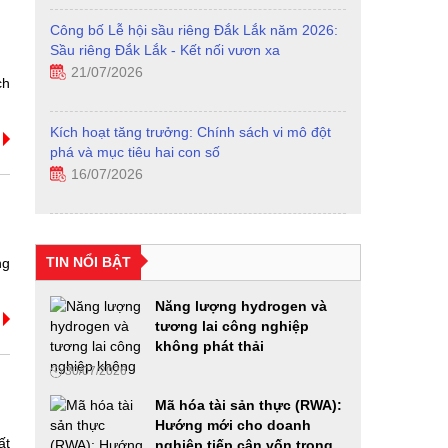
Công bố Lễ hội sầu riêng Đắk Lắk năm 2026:
Sầu riêng Đắk Lắk - Kết nối vươn xa
21/07/2026
ch
Kích hoạt tăng trưởng: Chính sách vi mô đột
phá và mục tiêu hai con số
16/07/2026
Hội thảo khoa học: "Xu hướng biến đổi của gia
đình Việt Nam qua các thời kỳ, thực trạng và
TIN NỔI BẬT
ng
giải pháp"
24/06/2026
Năng lượng hydrogen và
tương lai công nghiệp
Diễn đàn Phát triển hạ tầng năng lượng thông
không phát thải
minh
30/07/2026
24/06/2026
Mã hóa tài sản thực (RWA):
Hướng mới cho doanh
Từ “Con đường tương lai” đến mô hình kinh tế
ất
nghiệp tiếp cận vốn trong