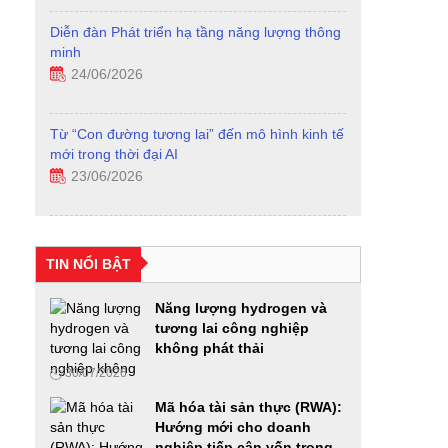
Diễn đàn Phát triển hạ tầng năng lượng thông
minh
24/06/2026
Từ “Con đường tương lai” đến mô hình kinh tế
mới trong thời đại AI
23/06/2026
Diễn đàn Phát triển Nhiên liệu sinh học 2026:
Từ chủ trương của Đảng đến hành động Quốc
gia
TIN NỔI BẬT
18/06/2026
Năng lượng hydrogen và
VIMEXPO 2026 và Vietnam AutoExpo 2026:
tương lai công nghiệp
Cầu nối hiệu quả cho các doanh nghiệp trong
không phát thải
ngành Ô tô, xe máy và Công nghiệp hỗ trợ
30/07/2026
12/06/2026
Mã hóa tài sản thực (RWA):
Ứng dụng công nghệ số, AI và mã hóa tài sản
Hướng mới cho doanh
thực trong phát triển doanh nghiệp Việt Nam
nghiệp tiếp cận vốn trong