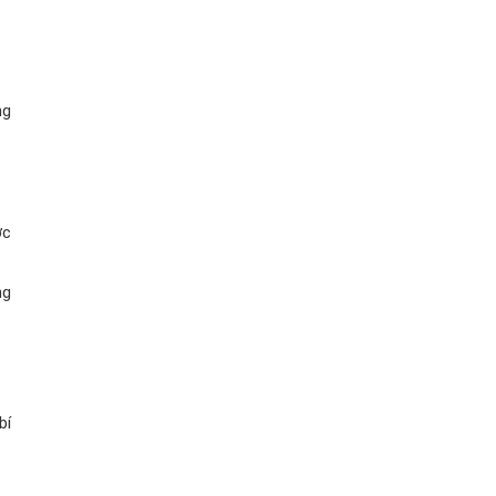
ng
ợc
ng
bí