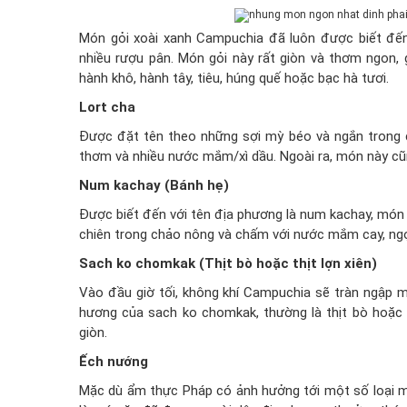
Món gỏi xoài xanh Campuchia đã luôn được biết đến 
nhiều rượu pân. Món gỏi này rất giòn và thơm ngon,
hành khô, hành tây, tiêu, húng quế hoặc bạc hà tươi.
Lort cha
Được đặt tên theo những sợi mỳ béo và ngắn trong côn
thơm và nhiều nước mắm/xì dầu. Ngoài ra, món này cũn
Num kachay (Bánh hẹ)
Được biết đến với tên địa phương là num kachay, món
chiên trong chảo nông và chấm với nước mắm cay, ng
Sach ko chomkak (Thịt bò hoặc thịt lợn xiên)
Vào đầu giờ tối, không khí Campuchia sẽ tràn ngập m
hương của sach ko chomkak, thường là thịt bò hoặc
giòn.
Ếch nướng
Mặc dù ẩm thực Pháp có ảnh hưởng tới một số loại m