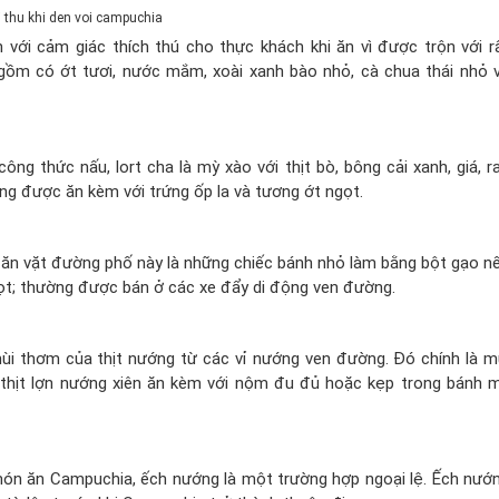
với cảm giác thích thú cho thực khách khi ăn vì được trộn với r
 gồm có ớt tươi, nước mắm, xoài xanh bào nhỏ, cà chua thái nhỏ 
g thức nấu, lort cha là mỳ xào với thịt bò, bông cải xanh, giá, r
g được ăn kèm với trứng ốp la và tương ớt ngọt.
 ăn vặt đường phố này là những chiếc bánh nhỏ làm bằng bột gạo n
ọt; thường được bán ở các xe đẩy di động ven đường.
ùi thơm của thịt nướng từ các vỉ nướng ven đường. Đó chính là m
 thịt lợn nướng xiên ăn kèm với nộm đu đủ hoặc kẹp trong bánh 
ón ăn Campuchia, ếch nướng là một trường hợp ngoại lệ. Ếch nướ