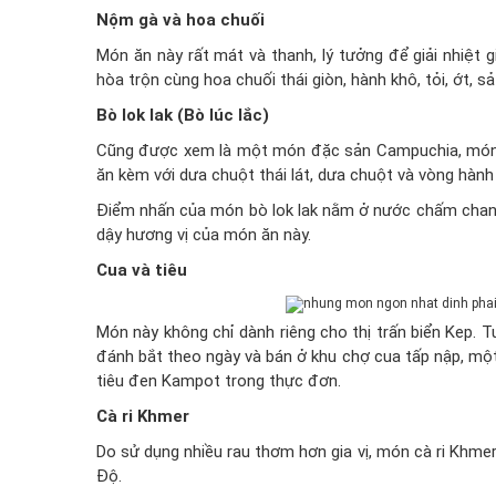
Nộm gà và hoa chuối
Món ăn này rất mát và thanh, lý tưởng để giải nhiệt
hòa trộn cùng hoa chuối thái giòn, hành khô, tỏi, ớt, s
Bò lok lak (Bò lúc lắc)
Cũng được xem là một món đặc sản Campuchia, món bò
ăn kèm với dưa chuột thái lát, dưa chuột và vòng hàn
Điểm nhấn của món bò lok lak nằm ở nước chấm chanh 
dậy hương vị của món ăn này.
Cua và tiêu
Món này không chỉ dành riêng cho thị trấn biển Kep. 
đánh bắt theo ngày và bán ở khu chợ cua tấp nập, một
tiêu đen Kampot trong thực đơn.
Cà ri Khmer
Do sử dụng nhiều rau thơm hơn gia vị, món cà ri Khmer d
Độ.