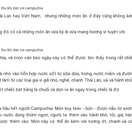
i Lan hay Việt Nam... nhưng những món ăn ở đây cũng không k
g đó có cả những món ăn vừa kỳ dị vừa mang hương vị tuyệt vời.
a, và món càri béo ngậy này có thể được tìm thấy trong rất nhi
hái nhỏ vào hỗn hợp nước sốt từ sữa dừa, trứng, nước mắm và đườ
làm từ các loại gia vị giã nhỏ, nghệ, chanh Thái Lan, sả và hành khô
chiếc bát bằng lá chuối và dọn ra ăn ngay trong chiếc lá đó.
a hầu hết người Campuchia. Món kuy teav - bún - được nấu từ xươ
p nước dùng thơm ngon, người ta thêm vào hành khô, tỏi, giá, hà
 được thêm vào. Món này có thể ăn kèm với tương ớt, chanh và s