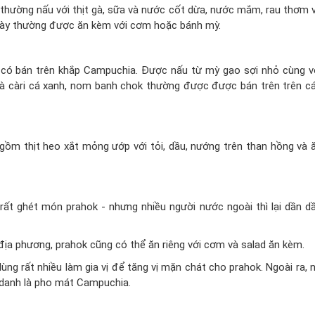
thường nấu với thịt gà, sữa và nước cốt dừa, nước mắm, rau thơm 
n này thường được ăn kèm với cơm hoặc bánh mỳ.
 có bán trên khắp Campuchia. Được nấu từ mỳ gạo sợi nhỏ cùng v
 và càri cá xanh, nom banh chok thường được được bán trên trên c
gồm thịt heo xắt mỏng ướp với tỏi, dầu, nướng trên than hồng và 
rất ghét món prahok - nhưng nhiều người nước ngoài thì lại dần d
ịa phương, prahok cũng có thể ăn riêng với cơm và salad ăn kèm.
ng rất nhiều làm gia vị để tăng vị mặn chát cho prahok. Ngoài ra, 
 danh là pho mát Campuchia.