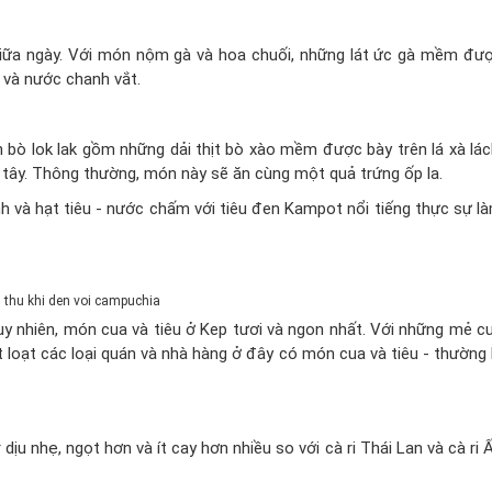
 giữa ngày. Với món nộm gà và hoa chuối, những lát ức gà mềm đư
ả và nước chanh vắt.
 lok lak gồm những dải thịt bò xào mềm được bày trên lá xà lác
h tây. Thông thường, món này sẽ ăn cùng một quả trứng ốp la.
và hạt tiêu - nước chấm với tiêu đen Kampot nổi tiếng thực sự l
Tuy nhiên, món cua và tiêu ở Kep tươi và ngon nhất. Với những mẻ c
 loạt các loại quán và nhà hàng ở đây có món cua và tiêu - thường 
ịu nhẹ, ngọt hơn và ít cay hơn nhiều so với cà ri Thái Lan và cà ri 