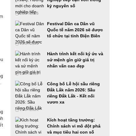
kỷ nguyên số
27/05/2026
26/07/2026
ém
Festival Dân ca Dân vũ
Phát động cuộc thi Samsung solve for
Quốc tế năm 2026 sẽ được
tomorrow 2026 tại khu vực phía Nam, hoàn
tổ chức tại tỉnh Điện Biên
thành chuỗi roadshow ba miền
19/05/2026
23/07/2026
Hành trình kết nối ký ức và
Cha-Ching đến Huế: Prudential đánh dấu cột
ều
sứ mệnh gìn giữ giá trị
mốc đưa giáo dục tài chính đến hơn 490
nhân văn cao đẹp
trường học trên cả nước
23/07/2026
18/05/2026
ng
.
Công bố Lễ hội sầu riêng
Tiếp tục phát động cuộc thi Samsung Solve
Đắk Lắk năm 2026: Sầu
For Tomorrow 2026 tại khu vực miền Trung
riêng Đắk Lắk - Kết nối
15/05/2026
vươn xa
21/07/2026
ng
Không chỉ bảo hiểm tương lai - Prudential Việt
nh
Kích hoạt tăng trưởng:
Nam còn dạy trẻ “tự chủ tài chính” từ hôm nay
ốt
Chính sách vi mô đột phá
14/05/2026
và mục tiêu hai con số