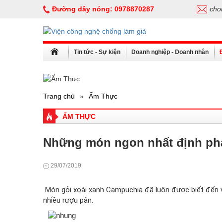
Đường dây nóng:
0978870287
cho
Tin tức - Sự kiện
Doanh nghiệp - Doanh nhân
Trang chủ
»
Ẩm Thực
ẨM THỰC
Những món ngon nhất định phả
29/07/2019
Món gỏi xoài xanh Campuchia đã luôn được biết đến vớ
nhiều rượu pân.