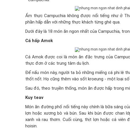
Ẩm thực Campuchia không được nổi tiếng như ở Thá
phần hấp dẫn với những thực khách từng ghé qua.
Dưới đây là 18 món ăn ngon nhất của Campuchia, tron
Cá hấp Amok
Cá Amok được coi là món ăn đặc trưng của Campuchi
thực đơn ở các trung tâm du lịch.
Để nấu món này, người ta bỏ những miếng cá phi lê t
thốt nốt. Họ cũng thêm vào sốt kroeung - một loại sốt 
Sau đó, theo truyền thống, món ăn được hấp trong một 
Kuy teav
Món ăn đường phố nổi tiếng này chính là bữa sáng củ
lợn hoặc xương bò và bún. Sau khi bún được chan lớ
xanh và rau thơm. Cuối cùng, thịt lợn hoặc cá viên
hoisin.