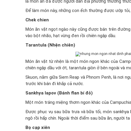
là món ăn đã được người dân địa phương thưởng thức 
Để làm món này, những con ếch thường được ướp tỏi, ớ
Chek chien
Món ăn vặt ngọt ngào này cũng được bán trên đường ph
vào bột nhão, hạt vừng đen rồi chiên ngập dầu.
Tarantula (Nhện chiên)
Món ăn vặt từ nhện là một món ngon khác của Campu
chiên ngập dầu với ớt, tarantula giòn ở bên ngoài và 
Skuon, nằm giữa Siem Reap và Phnom Penh, là nơi ngư
trước khi bán đi khắp cả nước.
Sankhya lapov (Bánh flan bí đỏ)
Một món tráng miệng thơm ngon khác của Campuchia là
Được phục vụ sau bữa trưa và bữa tối, món sankhya 
ngô rồi hấp chín. Ngoài thời điểm sau bữa ăn, người t
Bọ cạp xiên