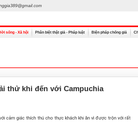
nggia389@gmail.com
Đời sống - Xã hội
Phân biệt thật giả - Pháp luật
Biện pháp chống giả
Ch
i thử khi đến với Campuchia
i cảm giác thích thú cho thực khách khi ăn vì được trộn với rất