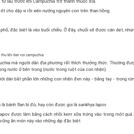
từ lâu trước khi Campuchia trở thành thuộc địa.
t cho dậy vị rồi xiên nướng nguyên con trên than hồng.
ố, đặc biệt là vào buổi chiều. Ở đây, chuối sẽ được cán dẹt, nhú
chia mà người dân địa phương rất thích thưởng thức. Thường đư
mọng nước ở bên trong (nước trong ruột của con nhện).
ời dân bắt phần lớn những con nhện đen này - bằng tay - trong rừ
 bánh flan bí đỏ, hay còn được gọi là sankhya lapov.
lapov được làm bằng cách nhồi kem sữa trứng vào trong một quả 
a cũng ăn món này vào những dịp đặc biệt.