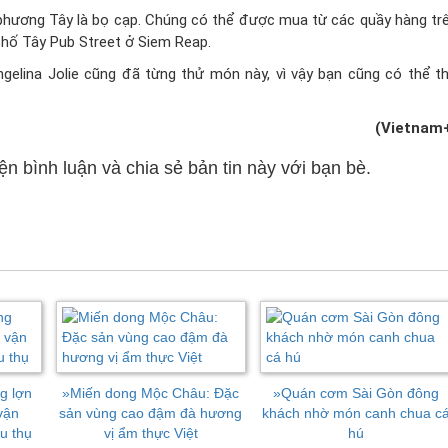
phương Tây là bọ cạp. Chúng có thể được mua từ các quầy hàng tr
hố Tây Pub Street ở Siem Reap.
gelina Jolie cũng đã từng thử món này, vì vậy bạn cũng có thể t
(Vietnam
 bình luận và chia sẻ bản tin này với bạn bè.
ng lợn
»
Miến dong Mộc Châu: Đặc
»
Quán cơm Sài Gòn đông
vận
sản vùng cao đậm đà hương
khách nhờ món canh chua c
u thụ
vị ẩm thực Việt
hú