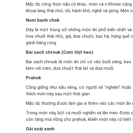
Mặc dù công thức nấu có khác, món cà ri Khmer cũng 
khoai lang thái nhỏ, tỏi, hành khô, nghệ và gừng. Mó
Nom banh chok
Đây là một trong số những món ăn phổ biến nhất và
hoa chuối thái nhỏ, giá, dưa chuột, bạc hà, húng quế
gánh hàng rong.
Bai sach chrouk (Cơm thịt heo)
Bai sach chrouk là món ăn chỉ có vào buổi sáng, bao 
kèm với cơm, dưa chuột thái lát và dưa muối.
Prahok
Cũng giống như sầu riêng, có người sẽ "nghiện" hoặc 
thích món này sau một thời gian.
Mặc dù thường được làm gia vị thêm vào các món ăn đ
Trong món này, bột cá muối nghiền và lên men được dù
còn tăng mùi nồng cho prahok, khiến món này có biệt
Gỏi xoài xanh