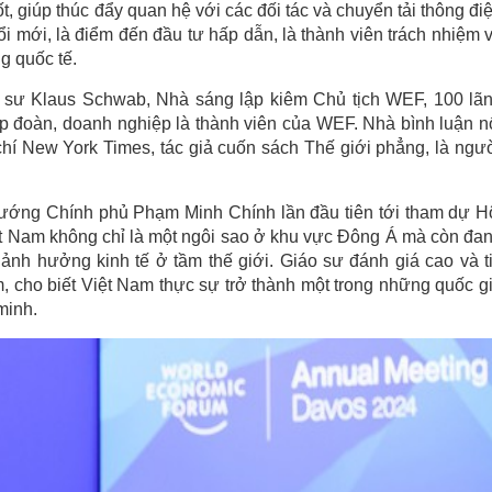
ốt, giúp thúc đẩy quan hệ với các đối tác và chuyển tải thông đi
i mới, là điểm đến đầu tư hấp dẫn, là thành viên trách nhiệm 
g quốc tế.
áo sư Klaus Schwab, Nhà sáng lập kiêm Chủ tịch WEF, 100 lã
tập đoàn, doanh nghiệp là thành viên của WEF. Nhà bình luận n
hí New York Times, tác giả cuốn sách Thế giới phẳng, là ngư
ướng Chính phủ Phạm Minh Chính lần đầu tiên tới tham dự H
 Nam không chỉ là một ngôi sao ở khu vực Đông Á mà còn đa
 ảnh hưởng kinh tế ở tầm thế giới. Giáo sư đánh giá cao và t
m, cho biết Việt Nam thực sự trở thành một trong những quốc g
minh.