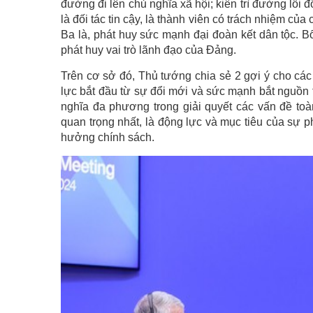
đường đi lên chủ nghĩa xã hội; kiên trì đường lối đ
là đối tác tin cậy, là thành viên có trách nhiệm của
Ba là, phát huy sức mạnh đại đoàn kết dân tộc. B
phát huy vai trò lãnh đạo của Đảng.
Trên cơ sở đó, Thủ tướng chia sẻ 2 gợi ý cho các
lực bắt đầu từ sự đổi mới và sức mạnh bắt nguồn 
nghĩa đa phương trong giải quyết các vấn đề toàn
quan trọng nhất, là động lực và mục tiêu của sự p
hưởng chính sách.