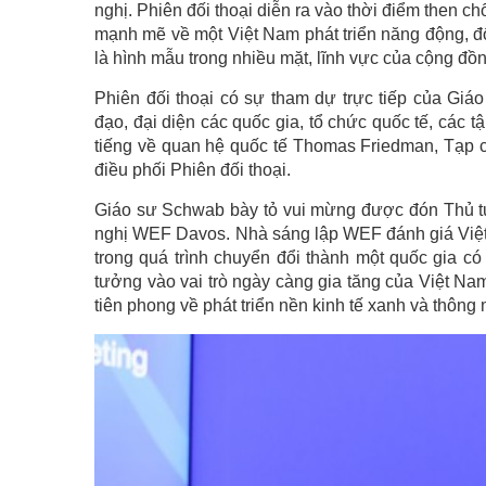
nghị. Phiên đối thoại diễn ra vào thời điểm then ch
mạnh mẽ về một Việt Nam phát triển năng động, đổ
là hình mẫu trong nhiều mặt, lĩnh vực của cộng đồn
Phiên đối thoại có sự tham dự trực tiếp của Gi
đạo, đại diện các quốc gia, tổ chức quốc tế, các 
tiếng về quan hệ quốc tế Thomas Friedman, Tạp c
điều phối Phiên đối thoại.
Giáo sư Schwab bày tỏ vui mừng được đón Thủ t
nghị WEF Davos. Nhà sáng lập WEF đánh giá Việt
trong quá trình chuyển đổi thành một quốc gia có
tưởng vào vai trò ngày càng gia tăng của Việt Na
tiên phong về phát triển nền kinh tế xanh và thông 