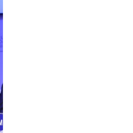
Khởi động Chương trình Samsung Solve for
Tomorrow 2026 - Thúc đẩy giáo dục STEM
gắn với phát triển xã hội bền vững
13/04/2026
Nhiều hoạt động hấp dẫn tại Ngày hội văn hóa
đọc Trường Nguyễn Siêu 2026
12/04/2026
Mã hóa tài sản thực (RWA): Hướng mới cho
doanh nghiệp tiếp cận vốn trong kỷ nguyên số
26/07/2026
Festival Dân ca Dân vũ Quốc tế năm 2026 sẽ
được tổ chức tại tỉnh Điện Biên
23/07/2026
Hành trình kết nối ký ức và sứ mệnh gìn giữ
giá trị nhân văn cao đẹp