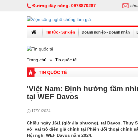
Đường dây nóng:
0978870287
cho
Tin tức - Sự kiện
Doanh nghiệp - Doanh nhân
Trang chủ
»
Tin quốc tế
TIN QUỐC TẾ
'Việt Nam: Định hướng tầm nhìn
tại WEF Davos
17/01/2024
Chiều ngày 16/1 (giờ địa phương), tại Davos, Thụy
với vai trò diễn giả chính tại Phiên đối thoại chín
Hội nghị WEF Davos năm 2024.