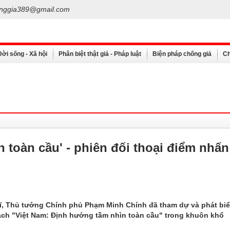
nggia389@gmail.com
Đời sống - Xã hội
Phân biệt thật giả - Pháp luật
Biện pháp chống giả
Ch
 toàn cầu' - phiên đối thoại điểm nhấn
 Sĩ, Thủ tướng Chính phủ Phạm Minh Chính đã tham dự và phát bi
h sách "Việt Nam: Định hướng tầm nhìn toàn cầu" trong khuôn khổ