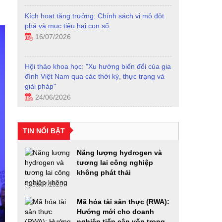
Hội thảo khoa học: "Xu hướng biến đổi của gia
đình Việt Nam qua các thời kỳ, thực trạng và
giải pháp"
24/06/2026
Diễn đàn Phát triển hạ tầng năng lượng thông
minh
24/06/2026
Từ “Con đường tương lai” đến mô hình kinh tế
mới trong thời đại AI
TIN NỔI BẬT
23/06/2026
Năng lượng hydrogen và
tương lai công nghiệp
Diễn đàn Phát triển Nhiên liệu sinh học 2026:
không phát thải
Từ chủ trương của Đảng đến hành động Quốc
30/07/2026
gia
18/06/2026
Mã hóa tài sản thực (RWA):
Hướng mới cho doanh
VIMEXPO 2026 và Vietnam AutoExpo 2026:
nghiệp tiếp cận vốn trong