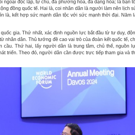
ối ngoại độc lập, tự chủ, đa phương hóa, đa dạng hóa; là bạn tố
 cộng đồng quốc tế. Hai là, coi nhân dân là người làm nên lịch s
ốn là, kết hợp sức mạnh dân tộc với sức mạnh thời đại. Năm l
 quốc gia. Thứ nhất, xác định nguồn lực bắt đầu từ tư duy, độ
từ nhân dân. Thủ tướng đề cao vai trò của đoàn kết quốc tế, c
 cầu. Thứ hai, lấy người dân là trung tâm, chủ thể, nguồn l
hát triển. Theo đó, người dân cần được trực tiếp tham gia và t