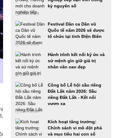
Cầu nối hiệu quả cho các doanh nghiệp trong
kỷ nguyên số
ngành Ô tô, xe máy và Công nghiệp hỗ trợ
26/07/2026
12/06/2026
Festival Dân ca Dân vũ
Ứng dụng công nghệ số, AI và mã hóa tài sản
Quốc tế năm 2026 sẽ được
thực trong phát triển doanh nghiệp Việt Nam
tổ chức tại tỉnh Điện Biên
27/05/2026
23/07/2026
Hành trình kết nối ký ức và
Phát động cuộc thi Samsung solve for
sứ mệnh gìn giữ giá trị
tomorrow 2026 tại khu vực phía Nam, hoàn
nhân văn cao đẹp
thành chuỗi roadshow ba miền
23/07/2026
19/05/2026
Công bố Lễ hội sầu riêng
Đắk Lắk năm 2026: Sầu
Cha-Ching đến Huế: Prudential đánh dấu cột
riêng Đắk Lắk - Kết nối
mốc đưa giáo dục tài chính đến hơn 490
vươn xa
trường học trên cả nước
hị
18/05/2026
21/07/2026
ế,
Kích hoạt tăng trưởng:
Tiếp tục phát động cuộc thi Samsung Solve
Chính sách vi mô đột phá
For Tomorrow 2026 tại khu vực miền Trung
ội
và mục tiêu hai con số
15/05/2026