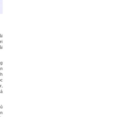
23/07/2026
ải
ời
ải
ng
ân
ch
ộc
ư,
oá
hủ
on