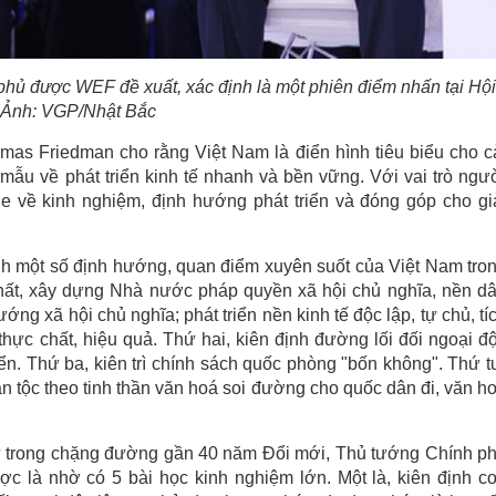
phủ được WEF đề xuất, xác định là một phiên điểm nhấn tại Hội
- Ảnh: VGP/Nhật Bắc
as Friedman cho rằng Việt Nam là điển hình tiêu biểu cho c
 mẫu về phát triển kinh tế nhanh và bền vững. Với vai trò ngư
 về kinh nghiệm, định hướng phát triển và đóng góp cho gi
ịnh một số định hướng, quan điểm xuyên suốt của Việt Nam tro
nhất, xây dựng Nhà nước pháp quyền xã hội chủ nghĩa, nền d
ớng xã hội chủ nghĩa; phát triển nền kinh tế độc lập, tự chủ, tí
thực chất, hiệu quả. Thứ hai, kiên định đường lối đối ngoại đ
riển. Thứ ba, kiên trì chính sách quốc phòng "bốn không". Thứ t
n tộc theo tinh thần văn hoá soi đường cho quốc dân đi, văn h
 sử trong chặng đường gần 40 năm Đổi mới, Thủ tướng Chính p
 là nhờ có 5 bài học kinh nghiệm lớn. Một là, kiên định c