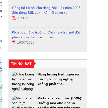
ể)
Công bố Lễ hội sầu riêng Đắk Lắk năm 2026:
dự
Sầu riêng Đắk Lắk - Kết nối vươn xa
nh
21/07/2026
Kích hoạt tăng trưởng: Chính sách vi mô đột
phá và mục tiêu hai con số
ào
16/07/2026
ạm
Hội thảo khoa học: "Xu hướng biến đổi của gia
ên
đình Việt Nam qua các thời kỳ, thực trạng và
c.
TIN NỔI BẬT
giải pháp"
ác
và
24/06/2026
Năng lượng hydrogen và
tương lai công nghiệp
Diễn đàn Phát triển hạ tầng năng lượng thông
hu
không phát thải
minh
hế
30/07/2026
ều
24/06/2026
i,
Mã hóa tài sản thực (RWA):
ới
Hướng mới cho doanh
Từ “Con đường tương lai” đến mô hình kinh tế
nghiệp tiếp cận vốn trong