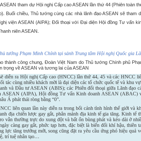
 ASEAN tham dự Hội nghị Cấp cao ASEAN lần thứ 44 (Phiên toàn th
p). Buổi chiều, Thủ tướng cùng các nhà lãnh đạo ASEAN sẽ tham 
 Nghị viện ASEAN (AIPA); Đối thoại với Đại diện Hội đồng Tư vấn ki
 Thanh niên ASEAN.
hủ tướng Phạm Minh Chính tại sảnh Trung tâm Hội nghị Quốc gia L
cho thành công chung, Đoàn Việt Nam do Thủ tướng Chính phủ Ph
uan trọng về ASEAN và tương lai của ASEAN
, sẽ diễn ra Hội nghị Cấp cao (HNCC) lần thứ 44, 45 và các HNCC li
 tác cùng nhiều khách mời là đại diện các tổ chức quốc tế và khu vự
oanh và Đầu tư ASEAN (ABIS); các Phiên đối thoại giữa Lãnh đạo c
viện ASEAN (AIPA), Hội đồng Tư vấn Kinh doanh ASEAN (ABAC) 
âu Á phát thải ròng bằng “0”.
C liên quan lần này diễn ra trong bối cảnh tình hình thế giới và k
nh địa chiến lược gay gắt, phân mảnh địa kinh tế gia tăng. Kinh tế t
 ro vẫn thường trực do xung đột và bất ổn bùng phát và kéo dài ở nhi
gày càng gay gắt, phức tạp hơn, đặc biệt là biến đổi khí hậu, thiên ta
ộng lực tăng trưởng mới, song cũng đặt ra yêu cầu ứng phó hiệu quả v
ệ, trí tuệ nhân tạo…