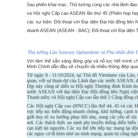
Sau phiên khai mạc, Thủ tướng cùng các nhà lãnh đạo
và Hội nghị Cấp cao ASEAN lần thứ 45 (Phiên họp hẹ
các sự kiện: Đối thoại với Đại diện Đại hội đồng liên
doanh ASEAN (ASEAN - BAC); Đối thoại với Đại diện
Thủ tướng Lào Sonexay Siphandone và Phu nhân đón T
Với tâm thế sẵn sàng đóng góp và nỗ lực hết mình 
Minh Chính dẫn đầu sẽ chuyển tải nhiều thông điệp q
Từ ngày 8 - 11/10/2024, tại Thủ đô Vientiane của Lào
quan, với sự tham dự của Lãnh đạo các nước ASEAN, đối
Dịp này cũng sẽ diễn ra Hội nghị Thượng đỉnh Kinh d
nước ASEAN với đại diện Đại Hội đồng liên Nghị 
Thanh niên; và Hội nghị Cấp cao lần thứ 2 Cộng đồng ch
Các Hội nghị Cấp cao (HNCC) lần thứ 44, 45 và các HNC
vực tiếp tục biến động nhanh chóng, khó lường; cạnh tra
giới duy trì xu hướng phục hồi nhẹ, song các yếu tố rủi
nơi. Các thách thức an ninh phi truyền thống diễn biến n
cạn kiệt tài nguyên. Các xu thế lớn tiếp tục mang lại đ
các nguy cơ đi kèm như an ninh mạng, quản trị công ngh