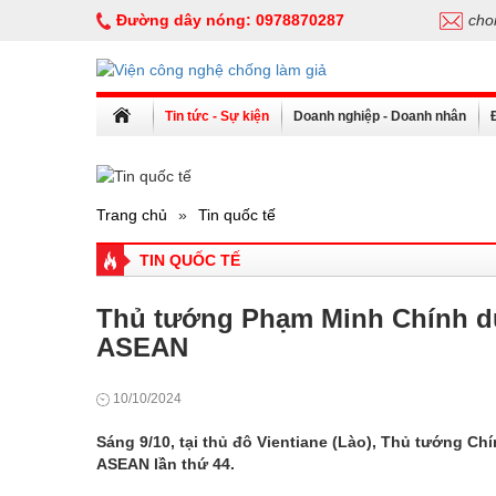
Đường dây nóng:
0978870287
cho
Tin tức - Sự kiện
Doanh nghiệp - Doanh nhân
Trang chủ
»
Tin quốc tế
TIN QUỐC TẾ
Thủ tướng Phạm Minh Chính dự
ASEAN
10/10/2024
Sáng 9/10, tại thủ đô Vientiane (Lào), Thủ tướng C
ASEAN lần thứ 44.