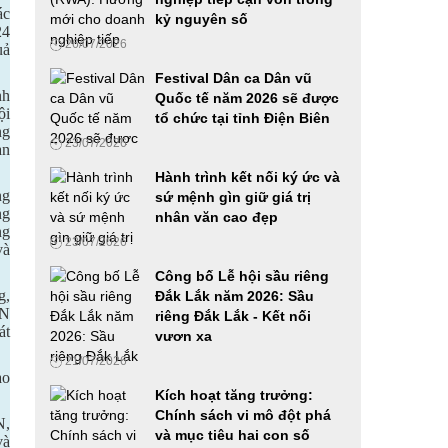
mới trong thời đại AI
ác
kỷ nguyên số
24
23/06/2026
26/07/2026
uả
Festival Dân ca Dân vũ
Diễn đàn Phát triển Nhiên liệu sinh học 2026:
nh
Quốc tế năm 2026 sẽ được
ội
Từ chủ trương của Đảng đến hành động Quốc
tổ chức tại tỉnh Điện Biên
ng
gia
23/07/2026
àn
18/06/2026
Hành trình kết nối ký ức và
ng
VIMEXPO 2026 và Vietnam AutoExpo 2026:
sứ mệnh gìn giữ giá trị
ng
Cầu nối hiệu quả cho các doanh nghiệp trong
nhân văn cao đẹp
ng
ngành Ô tô, xe máy và Công nghiệp hỗ trợ
23/07/2026
và
12/06/2026
Công bố Lễ hội sầu riêng
g,
Đắk Lắk năm 2026: Sầu
Ứng dụng công nghệ số, AI và mã hóa tài sản
AN
riêng Đắk Lắk - Kết nối
thực trong phát triển doanh nghiệp Việt Nam
át
vươn xa
27/05/2026
21/07/2026
ạo
Kích hoạt tăng trưởng:
Phát động cuộc thi Samsung solve for
Chính sách vi mô đột phá
tomorrow 2026 tại khu vực phía Nam, hoàn
N,
và mục tiêu hai con số
thành chuỗi roadshow ba miền
và