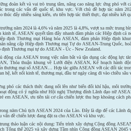
g đoàn kết và vai trò trung tâm, nâng cao năng lực ứng phó với c
tắc trong các vấn đề quốc tế, khu vực. Với chủ đề hợp tác năm 20
úc đẩy nhiều sáng kiến, ưu tiên hợp tác thiết thực, đạt nhiều kết q
g trưởng năm 2024 là 4,6% và năm 2025 là 4,8%, vượt xa mức trung bì
 nền kinh tế, ASEAN quyết tâm đẩy nhanh đàm phán các Hiệp định cả n
Hiệp định Thương mại Hàng hóa ASEAN, đàm phán Hiệp định khu
 phán nâng cấp Hiệp định Thương mại Tự do ASEAN-Trung Quốc, ho
iệp định Thương mại tự do ASEAN - Úc - New Zealand.
hủ động của ASEAN trong việc nắm bắt và tận dụng các động lực tă
EAN, Thỏa thuận khung về Lưới điện ASEAN, Kế hoạch hành độ
uẩn thương mại số ASEAN… Hợp tác giữa ASEAN với các đối tác tro
 hệ, kết nối kinh tế, thương mại, đầu tư ngày càng đi vào chiều sâu 
ng phó các thách thức đang nổi lên như biến đổi khí hậu, môi trườn
 hoạt động có ý nghĩa như Hội nghị Thượng đỉnh Lãnh đạo nữ ASE
Trẻ em ASEAN, ưu tiên tái cơ cấu chiến lược thu hẹp khoảng cách ph
trong năm Chủ tịch ASEAN 2024 của Lào. Đây là dịp để các Lãnh đ
ều vấn đề chiến lược đang đặt ra cho ASEAN và khu vực.
trung thảo luận các nội dung: Tiến trình xây dựng Cộng đồng ASEA
 hoạch Tổng thể 2025 và xây dựng Tầm nhìn Cộng đồng ASEAN 2045 