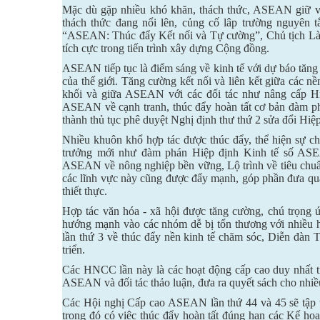
Mặc dù gặp nhiều khó khăn, thách thức, ASEAN giữ vữn
thách thức đang nổi lên, củng cố lâp trường nguyên 
“ASEAN: Thúc đẩy Kết nối và Tự cường”, Chủ tịch Lào th
tích cực trong tiến trình xây dựng Cộng đồng.
ASEAN tiếp tục là điểm sáng về kinh tế với dự báo tăn
của thế giới. Tăng cường kết nối và liên kết giữa các
khối và giữa ASEAN với các đối tác như nâng cấp 
ASEAN về cạnh tranh, thúc đẩy hoàn tất cơ bản đàm
thành thủ tục phê duyệt Nghị định thư thứ 2 sửa đổi H
Nhiều khuôn khổ hợp tác được thúc đẩy, thể hiện sự c
trưởng mới như đàm phán Hiệp định Kinh tế số AS
ASEAN về nông nghiệp bền vững, Lộ trình về tiêu ch
các lĩnh vực này cũng được đẩy mạnh, góp phần đưa quan
thiết thực.
Hợp tác văn hóa - xã hội được tăng cường, chú trọng ứ
hướng mạnh vào các nhóm dễ bị tổn thương với nhiều
lần thứ 3 về thúc đẩy nền kinh tế chăm sóc, Diễn đàn 
triển.
Các HNCC lần này là các hoạt động cấp cao duy nhất 
ASEAN và đối tác thảo luận, đưa ra quyết sách cho nhi
Các Hội nghị Cấp cao ASEAN lần thứ 44 và 45 sẽ tập 
trong đó có việc thúc đẩy hoàn tất đúng hạn các Kế