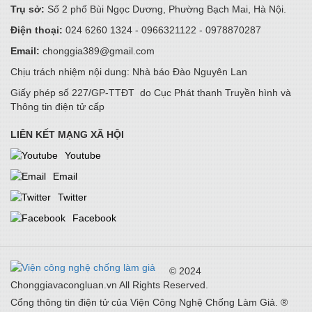
Trụ sở:
Số 2 phố Bùi Ngọc Dương, Phường Bạch Mai, Hà Nội.
Điện thoại:
024 6260 1324 - 0966321122 - 0978870287
Không chỉ bảo hiểm tương lai - Prudential Việt Nam còn dạy
trẻ “tự chủ tài chính” từ hôm nay
Email:
chonggia389@gmail.com
14/05/2026
Chịu trách nhiệm nội dung: Nhà báo Đào Nguyên Lan
Giấy phép số 227/GP-TTĐT do Cục Phát thanh Truyền hình và
Thông tin điện tử cấp
Tận dụng nguồn lực thúc đẩy tăng trưởng xanh
24/04/2026
LIÊN KẾT MẠNG XÃ HỘI
Youtube
Email
5G & Internet tốc độ cao thúc đẩy công nghiệp CNTT, AI cho
tương lai
Twitter
24/04/2026
Facebook
PSI tổ chức thành công ĐHĐCĐ thường niên 2026: Tăng tốc
chuyển đổi, kiến tạo động lực tăng trưởng mới
© 2024
22/04/2026
Chonggiavacongluan.vn All Rights Reserved.
Cổng thông tin điện tử của Viện Công Nghệ Chống Làm Giả. ®