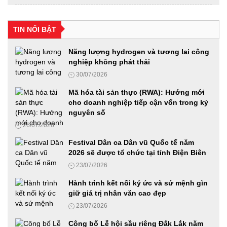
Hội thảo khoa học: "Xu hướng biến đổi của gia đình Việt
Nam qua các thời kỳ, thực trạng và giải pháp"
TIN NỔI BẬT
24/06/2026
Năng lượng hydrogen và tương lai công
nghiệp không phát thải
Diễn đàn Phát triển hạ tầng năng lượng thông minh
30/07/2026
24/06/2026
Mã hóa tài sản thực (RWA): Hướng mới
cho doanh nghiệp tiếp cận vốn trong kỷ
nguyên số
Từ “Con đường tương lai” đến mô hình kinh tế mới trong thời
26/07/2026
đại AI
23/06/2026
Festival Dân ca Dân vũ Quốc tế năm
2026 sẽ được tổ chức tại tỉnh Điện Biên
23/07/2026
Diễn đàn Phát triển Nhiên liệu sinh học 2026: Từ chủ trương
của Đảng đến hành động Quốc gia
Hành trình kết nối ký ức và sứ mệnh gìn
18/06/2026
giữ giá trị nhân văn cao đẹp
23/07/2026
VIMEXPO 2026 và Vietnam AutoExpo 2026: Cầu nối hiệu
Công bố Lễ hội sầu riêng Đắk Lắk năm