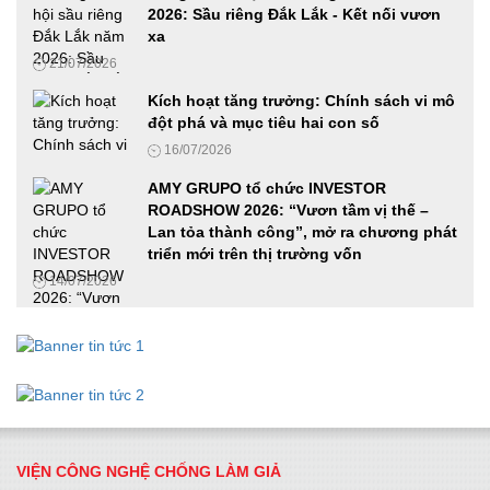
quả cho các doanh nghiệp trong ngành Ô tô, xe máy và
2026: Sầu riêng Đắk Lắk - Kết nối vươn
Công nghiệp hỗ trợ
xa
12/06/2026
21/07/2026
Ứng dụng công nghệ số, AI và mã hóa tài sản thực trong
Kích hoạt tăng trưởng: Chính sách vi mô
phát triển doanh nghiệp Việt Nam
đột phá và mục tiêu hai con số
27/05/2026
16/07/2026
AMY GRUPO tổ chức INVESTOR
ROADSHOW 2026: “Vươn tầm vị thế –
Phát động cuộc thi Samsung solve for tomorrow 2026 tại khu
Lan tỏa thành công”, mở ra chương phát
vực phía Nam, hoàn thành chuỗi roadshow ba miền
triển mới trên thị trường vốn
19/05/2026
14/07/2026
Cha-Ching đến Huế: Prudential đánh dấu cột mốc đưa giáo
dục tài chính đến hơn 490 trường học trên cả nước
18/05/2026
Tiếp tục phát động cuộc thi Samsung Solve For Tomorrow
2026 tại khu vực miền Trung
VIỆN CÔNG NGHỆ CHỐNG LÀM GIẢ
15/05/2026